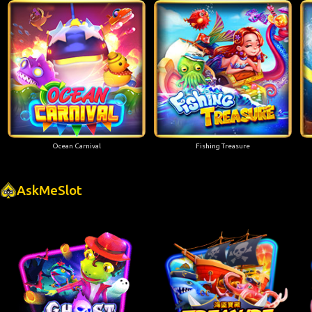
Ocean Carnival
Fishing Treasure
AskMeSlot