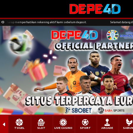
mperhatikan rekening aktif kami sebelum deposit.
Selamat datang di Depe4d! hara