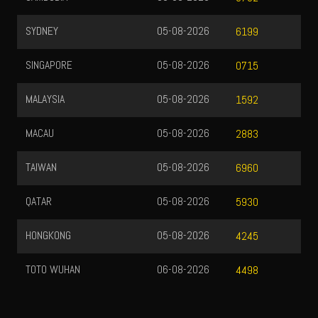
SYDNEY
05-08-2026
6199
SINGAPORE
05-08-2026
0715
MALAYSIA
05-08-2026
1592
MACAU
05-08-2026
2883
TAIWAN
05-08-2026
6960
QATAR
05-08-2026
5930
HONGKONG
05-08-2026
4245
TOTO WUHAN
06-08-2026
4498